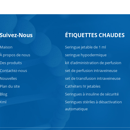
Suivez-Nous
ÉTIQUETTES CHAUDES
Maison
Seringue jetable de 1 ml
À propos de nous
seringue hypodermique
Des produits
kit d'administration de perfusion
Contactez-nous
set de perfusion intraveineuse
Nouvelles
set de transfusion intraveineuse
Plan du site
Cathéters IV jetables
Blog
Seringues à insuline de sécurité
Xml
Seringues stériles à désactivation
automatique