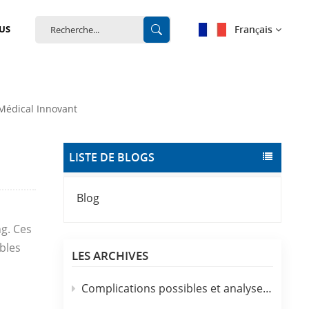
Français
US
English
Médical Innovant
français
Deutsch
LISTE DE BLOGS
español
Blog
português
ng. Ces
中文
ibles
LES ARCHIVES
Complications possibles et analyse infirmière de l'utilisation clinique des cathéters IV jetables