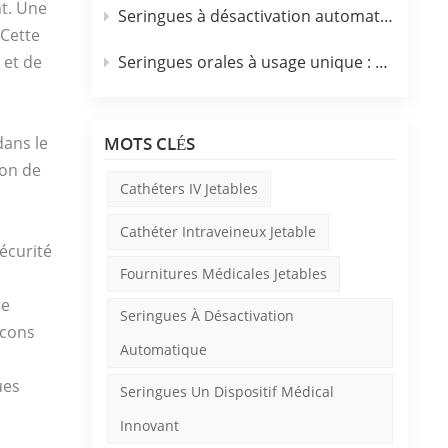
nt. Une
Seringues à désactivation automatique&nbsp;: un dispositif médical innovant
 Cette
Seringues orales à usage unique : un dispositif médical innovant
 et de
MOTS CLÉS
dans le
ion de
Cathéters IV Jetables
Cathéter Intraveineux Jetable
sécurité
Fournitures Médicales Jetables
re
Seringues À Désactivation
acons
Automatique
ues
Seringues Un Dispositif Médical
Innovant