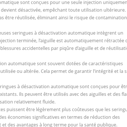
utomatique sont conçues pour une seule injection uniqueme
 devient désactivée, empêchant toute utilisation ultérieure.
s être réutilisée, éliminant ainsi le risque de contamination
reuses seringues à désactivation automatique intègrent un
injection terminée, l’aiguille est automatiquement rétractée 
blessures accidentelles par piqûre d’aiguille et de réutilisat
ation automatique sont souvent dotées de caractéristiques
utilisée ou altérée. Cela permet de garantir l’intégrité et la 
seringues à désactivation automatique sont conçues pour êt
stants. Ils peuvent être utilisés avec des aiguilles et des fl
isation relativement fluide.
ntes puissent être légèrement plus coûteuses que les sering
r des économies significatives en termes de réduction des
t et des avantages à long terme pour la santé publique.