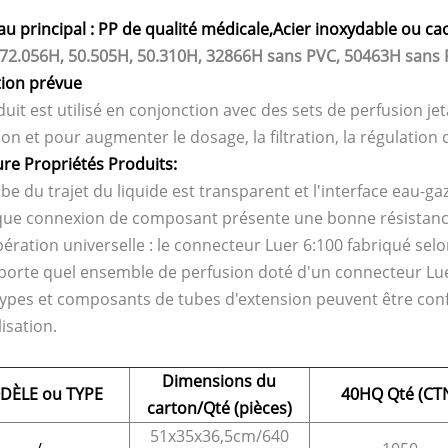
u principal : PP de qualité médicale,
Acier inoxydable ou c
72.056H, 50.505H, 50.310H, 32866H sans PVC, 50463H sans
tion prévue
duit est utilisé en conjonction avec des sets de perfusion j
on et pour augmenter le dosage, la filtration, la régulation d
ure Propriétés Produits
:
ube du trajet du liquide est transparent et l'interface eau-ga
ue connexion de composant présente une bonne résistance 
ération universelle : le connecteur Luer 6:100 fabriqué selo
porte quel ensemble de perfusion doté d'un connecteur Lue
types et composants de tubes d'extension peuvent être conf
lisation.
Dimensions du
DÈLE ou TYPE
40HQ Qté (CT
carton/Qté (pièces)
51x35x36,5cm/640