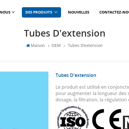
 NOUS
DES PRODUITS
NOUVELLES
CONTACTEZ-NO
Tubes D'extension
Maison
OEM
Tubes D'extension
Tubes D'extension
Le produit est utilisé en conjonct
pour augmenter la longueur des s
dosage, la filtration, la régulation 