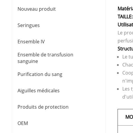
Matéria
Nouveau produit
TAILLE:
Utilisa
Seringues
Le pro
perfusi
Ensemble IV
Struct
Ensemble de transfusion
Le t
sanguine
Chaq
Coop
Purification du sang
n'im
Les 
Aiguilles médicales
d'uti
Produits de protection
MO
OEM