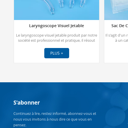
Laryngoscope Visuel Jetable
Sac De C
Le laryngoscope visuel jetable produit par notre
Il s'agit d'un
société est professionnel et pratique, il résout
à un ca
efficacement la difficulté de l'intubation
extracorp
endotrachéale pour les cliniciens, en particulier
PLUS +
dans les voies respiratoires difficiles, et permet
une intubation endotrachéale rapide et précise
dans des conditions visuelles.
S'abonner
Continuez à lire, restez informé, abonnez-vous et
nous vous invitons à nous dire ce que vous en
pensez.