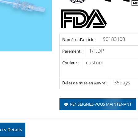
90183100
Numéro d'article :
T/T,DP
Paiement :
custom
Couleur :
35days
Délai de mise en œuvre :
RENSEIGNEZ-VOUS MAINTENANT
cts Details