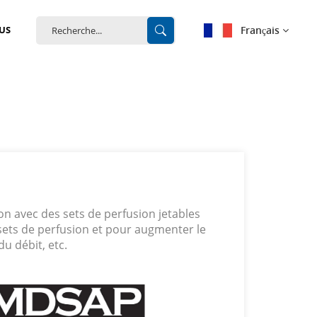
Français
US
English
français
Deutsch
español
ion avec des sets de perfusion jetables
português
ets de perfusion et pour augmenter le
du débit, etc.
中文