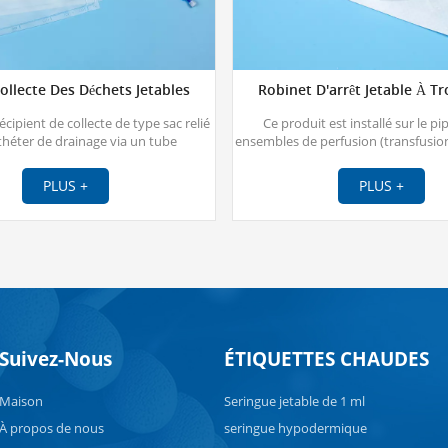
ollecte Des Déchets Jetables
Robinet D'arrêt Jetable À Tr
 récipient de collecte de type sac relié
Ce produit est installé sur le pi
théter de drainage via un tube
ensembles de perfusion (transfusio
orel pour former un système de
utilisé comme commutateur de 
drainage fermé.
multidirectionnel. Et il est jetable e
PLUS +
PLUS +
l’oxyde d’éthylène.
Suivez-Nous
ÉTIQUETTES CHAUDES
Maison
Seringue jetable de 1 ml
À propos de nous
seringue hypodermique