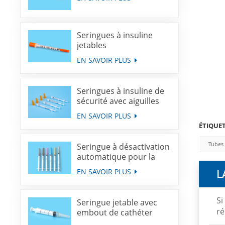
Seringues à insuline
jetables
EN SAVOIR PLUS
Seringues à insuline de
sécurité avec aiguilles
rétractables
EN SAVOIR PLUS
ÉTIQUE
Tubes 
Seringue à désactivation
automatique pour la
vaccination à dose fixe
EN SAVOIR PLUS
L
Si
Seringue jetable avec
ré
embout de cathéter