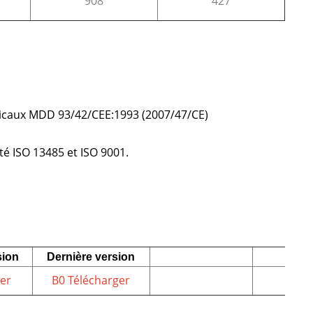
908
427
édicaux MDD 93/42/CEE:1993 (2007/47/CE)
é ISO 13485 et ISO 9001.
sion
Dernière version
er
B0 Télécharger