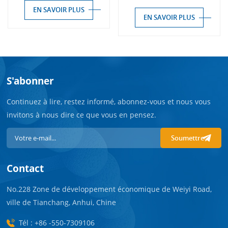
automatique (avec
fonction de
EN SAVOIR PLUS
fonction de
désactivation
EN SAVOIR PLUS
désactivation
automatique en arrière-
automatique en arrière-
plan)
plan)
S'abonner
Continuez à lire, restez informé, abonnez-vous et nous vous
invitons à nous dire ce que vous en pensez.
Soumettre
Contact
No.228 Zone de développement économique de Weiyi Road,
ville de Tianchang, Anhui, Chine
Tél : +86 -550-7309106