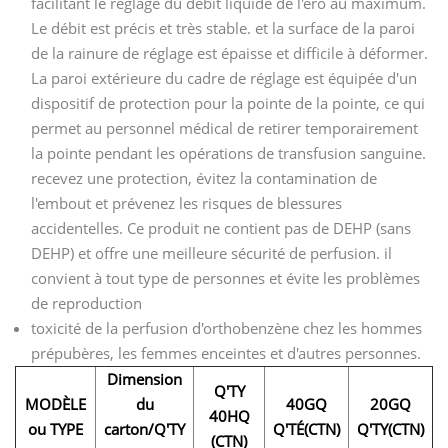
facilitant le réglage du débit liquide de l'éro au maximum.
Le débit est précis et très stable. et la surface de la paroi
de la rainure de réglage est épaisse et difficile à déformer.
La paroi extérieure du cadre de réglage est équipée d'un
dispositif de protection pour la pointe de la pointe, ce qui
permet au personnel médical de retirer temporairement
la pointe pendant les opérations de transfusion sanguine.
recevez une protection, évitez la contamination de
l'embout et prévenez les risques de blessures
accidentelles. Ce produit ne contient pas de DEHP (sans
DEHP) et offre une meilleure sécurité de perfusion. il
convient à tout type de personnes et évite les problèmes
de reproduction
toxicité de la perfusion d'orthobenzène chez les hommes
prépubères, les femmes enceintes et d'autres personnes.
Dimension
Q'TY
MODÈLE
du
40GQ
20GQ
40HQ
ou TYPE
carton/Q'TY
Q'TÉ(CTN)
Q'TY(CTN)
(CTN)